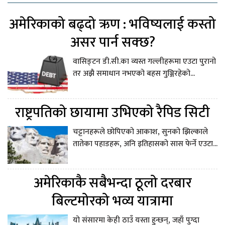
अमेरिकाको बढ्दो ऋण : भविष्यलाई कस्तो
असर पार्न सक्छ?
वासिङ्टन डी.सी.का व्यस्त गल्लीहरूमा एउटा पुरानो
तर अझै समाधान नभएको बहस गुञ्जिरहेको...
राष्ट्रपतिको छायामा उभिएको रैपिड सिटी
चट्टानहरूले छोपिएको आकाश, सुनको झिल्काले
तातेका पहाडहरू, अनि इतिहासको सास फेर्ने एउटा...
अमेरिकाकै सबैभन्दा ठूलो दरबार
बिल्टमोरको भव्य यात्रामा
यो संसारमा केही ठाउँ यस्ता हुन्छन्, जहाँ पुग्दा