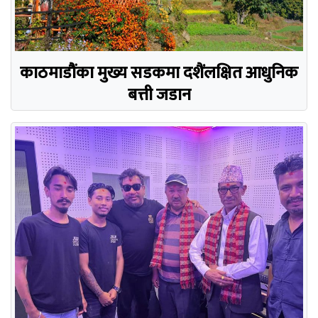
काठमाडौंका मुख्य सडकमा दशैंलक्षित आधुनिक
बत्ती जडान