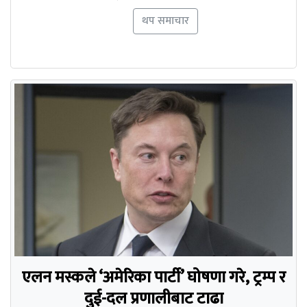
थप समाचार
एलन मस्कले ‘अमेरिका पार्टी’ घोषणा गरे, ट्रम्प र
दुई-दल प्रणालीबाट टाढा