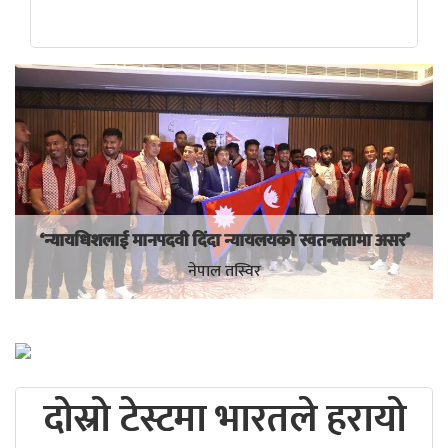
‘न्यायधिशलाई मानपदवी दिंदा न्यायलयको स्वतन्त्रतामा असर’
नेपाल तस्विर
दोस्रो टेस्टमा भारतले हरायो