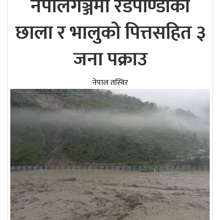
नेपालगञ्जमा रेडपाण्डाको
छाला र भालुको पित्तसहित ३
जना पक्राउ
नेपाल तस्विर