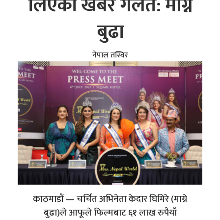
लिएको खबर गलत: माग्ने
बुढा
नेपाल तस्विर
काठमाडौं — चर्चित अभिनेता केदार घिमिरे (माग्ने
बुढा)ले आफूले फिल्मबाट ६१ लाख रुपैयाँ