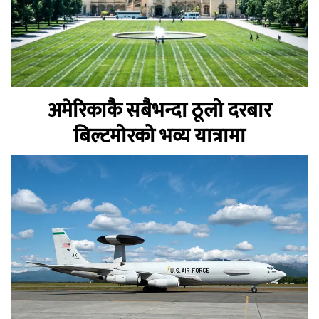
अमेरिकाकै सबैभन्दा ठूलो दरबार
बिल्टमोरको भव्य यात्रामा