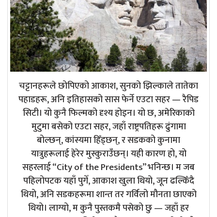
चट्टानहरूले छोपिएको आकाश, सुनको झिल्काले तातेका
पहाडहरू, अनि इतिहासको सास फेर्ने एउटा सहर — रैपिड
सिटी। यो कुनै फिल्मको दृश्य होइन। यो छ, अमेरिकाको
मुटुमा बसेको एउटा सहर, जहाँ राष्ट्रपतिहरू ढुंगामा
बोल्छन्, कांस्यमा हिँड्छन्, र सडकको कुनामा
यात्रुहरूलाई हेरेर मुस्कुराउँछन्। यही कारण हो, यो
सहरलाई “City of the Presidents” भनिन्छ। म जब
पहिलोपटक यहाँ पुगेँ, आकाश खुला थियो, जून ढल्किँदै
थियो, अनि सडकहरूमा शान्त तर गर्विलो मौनता छाएको
थियो। लाग्यो, म कुनै पुस्तकमै पसेको छु — जहाँ हर