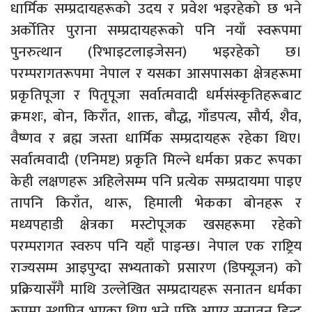
धार्मिक सम्प्रदायहरूको उदय र प्रवेश भइरहेको छ भने
अर्कोतिर पुराना सम्प्रदायहरूको पनि नयाँ स्वरूपमा
पुनरुत्थान (रिभाइटलाइजेसन) भइरहेको छ।
परम्परागतरूपमा नेपाल र यसका आसपासका क्षेत्रहरूमा
प्रकृतिपूजा र पितृपूजा सर्वात्मवादी धर्मसंस्कृतिहरूबाट
क्रमशः, बोन, किराँत, शाक्त, बौद्ध, गाँडपत्य, सौर्य, शैव,
वैष्णव र ब्रह्म जस्ता धार्मिक सम्प्रदायहरू रहेका थिए।
सर्वात्मवादी (एनिमष्ट) प्रकृति मिल्ने धर्मका प्रकट रूपका
केही लक्षणहरू अहिलेसम्म पनि प्रत्येक सम्प्रदायमा पाइए
तापनि किराँत, थारू, हिमाली भेकका बोनहरू र
मध्यपहाडी क्षेत्रका मस्टोपूजक खसहरूमा रहेको
परम्परागत स्वरुप पनि यहाँ पाइन्छ। नेपाल एक राष्ट्रिय
राज्यसम्म आइपुग्दा सभ्यताको प्रसारण (डिफ्यूजन) को
प्रक्रियासँगै माथि उल्लेखित सम्प्रदायहरू सनातन धर्मका
रूपमा स्थापित भएका थिए भने पछि आएर सनातन हिन्दु