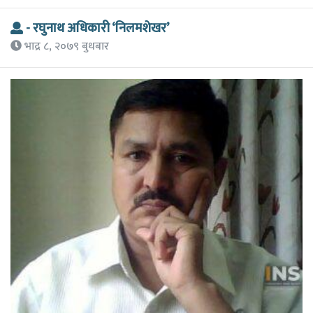
- रघुनाथ अधिकारी ‘निलमशेखर’
भाद्र ८, २०७९ बुधबार