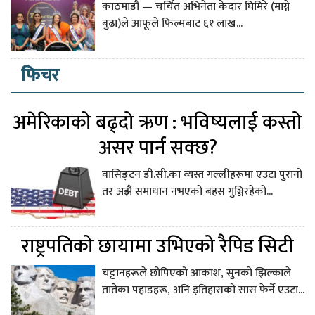
काठमाडौं — चर्चित अभिनेता केदार घिमिरे (माग्ने
बुढा)ले आफूले फिल्मबाट ६१ लाख...
फिचर
अमेरिकाको बढ्दो ऋण : भविष्यलाई कस्तो
असर पार्न सक्छ?
वासिङ्टन डी.सी.का व्यस्त गल्लीहरूमा एउटा पुरानो
तर अझै समाधान नभएको बहस गुञ्जिरहेको...
राष्ट्रपतिको छायामा उभिएको रैपिड सिटी
चट्टानहरूले छोपिएको आकाश, सुनको झिल्काले
तातेका पहाडहरू, अनि इतिहासको सास फेर्ने एउटा...