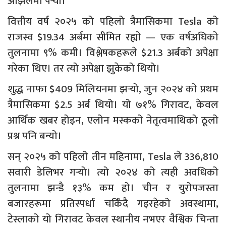
ओझेलमा पर्‍यो।
वित्तीय वर्ष २०२५ को पहिलो त्रैमासिकमा Tesla को
राजस्व $19.34 अर्बमा सीमित रह्यो — एक वर्षअघिको
तुलनामा ९% कमी। विश्लेषकहरूले $21.3 अर्बको अपेक्षा
गरेका थिए। तर त्यो अपेक्षा झुकेको थियो।
शुद्ध नाफा $409 मिलियनमा झर्‍यो, जुन २०२४ को प्रथम
त्रैमासिकमा $2.5 अर्ब थियो। यो ७१% गिरावट, केवल
आर्थिक खबर होइन, एलोन मस्कको नेतृत्वमाथिको ठूलो
प्रश्न पनि बन्यो।
सन् २०२५ को पहिलो तीन महिनामा, Tesla ले 336,810
सवारी डेलिभर गर्‍यो। त्यो २०२४ को त्यही अवधिको
तुलनामा झन्डै १३% कम हो। चीन र युरोपजस्ता
बजारहरूमा प्रतिस्पर्धा चर्किंदै गइरहेको अवस्थामा,
टेस्लाको यो गिरावट केवल स्थानीय नभएर वैश्विक चिन्ता