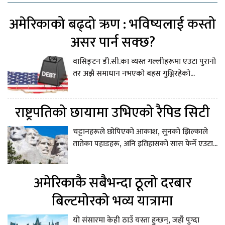
अमेरिकाको बढ्दो ऋण : भविष्यलाई कस्तो
असर पार्न सक्छ?
वासिङ्टन डी.सी.का व्यस्त गल्लीहरूमा एउटा पुरानो
तर अझै समाधान नभएको बहस गुञ्जिरहेको...
राष्ट्रपतिको छायामा उभिएको रैपिड सिटी
चट्टानहरूले छोपिएको आकाश, सुनको झिल्काले
तातेका पहाडहरू, अनि इतिहासको सास फेर्ने एउटा...
अमेरिकाकै सबैभन्दा ठूलो दरबार
बिल्टमोरको भव्य यात्रामा
यो संसारमा केही ठाउँ यस्ता हुन्छन्, जहाँ पुग्दा